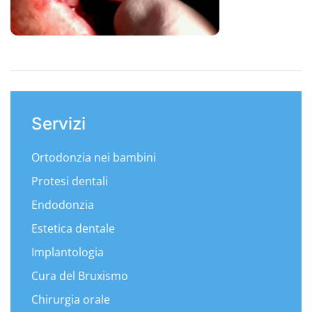
Servizi
Ortodonzia nei bambini
Protesi dentali
Endodonzia
Estetica dentale
Implantologia
Cura del Bruxismo
Chirurgia orale