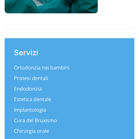
Servizi
Ortodonzia nei bambini
Protesi dentali
Endodonzia
Estetica dentale
Implantologia
Cura del Bruxismo
Chirurgia orale